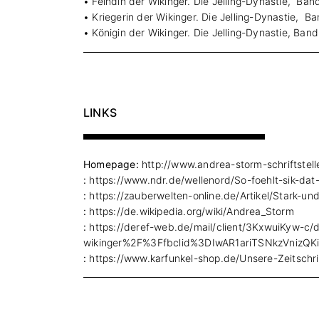
• Feindin der Wikinger. Die Jelling-Dynastie, 
• Kriegerin der Wikinger. Die Jelling-Dynastie
• Königin der Wikinger. Die Jelling-Dynastie, 
LINKS
Homepage:
http://www.andrea-storm-schriftstell
:
https://www.ndr.de/wellenord/So-foehlt-sik-dat
:
https://zauberwelten-online.de/Artikel/Stark-un
:
https://de.wikipedia.org/wiki/Andrea_Storm
:
https://deref-web.de/mail/client/3KxwuiKyw-c
wikinger%2F%3Ffbclid%3DIwAR1ariTSNkzVnizQ
:
https://www.karfunkel-shop.de/Unsere-Zeitschr