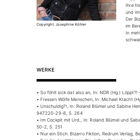
Ihre hi
und im
Der Bi
Copyright: Josephine Köhler
im Ber
In meh
schwa
WERKE
• So föhlt sick dat also an, In: NDR (Hg.) Löppt
• Fressen Wölfe Menschen, In: Michael Kracht (H
• Unschuldig?!, In: Roland Blümel und Sabine Hen
947220-29-8, S. 264
• Im Cockpit mit Urd., In: Roland Blümel und Sa
50-2, S. 251
• Nur ein Stich. Bizarro Fiktion, Redrum Verlag,