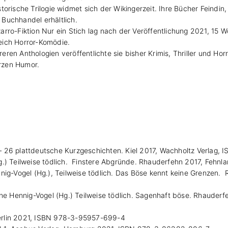
storische Trilogie widmet sich der Wikingerzeit. Ihre Bücher Feindin
 Buchhandel erhältlich.
zarro-Fiktion Nur ein Stich lag nach der Veröffentlichung 2021, 15 W
eich Horror-Komödie.
reren Anthologien veröffentlichte sie bisher Krimis, Thriller und Ho
rzen Humor.
?! – 26 plattdeutsche Kurzgeschichten. Kiel 2017, Wachholtz Verlag
g.) Teilweise tödlich. Finstere Abgründe. Rhauderfehn 2017, Fehn
nig-Vogel (Hg.), Teilweise tödlich. Das Böse kennt keine Grenzen
bine Hennig-Vogel (Hg.) Teilweise tödlich. Sagenhaft böse. Rhaude
 Berlin 2021, ISBN 978-3-95957-699-4