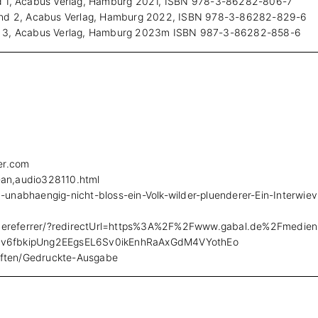
Band 1, Acabus Verlag, Hamburg 2021, ISBN 978-3-86282-806-7
, Band 2, Acabus Verlag, Hamburg 2022, ISBN 978-3-86282-829-6
Band 3, Acabus Verlag, Hamburg 2023m ISBN 987-3-86282-858-6
er.com
-an,audio328110.html
d-unabhaengig-nicht-bloss-ein-Volk-wilder-pluenderer-Ein-Interwiev
/dereferrer/?redirectUrl=https%3A%2F%2Fwww.gabal.de%2Fmedien
Kiv6fbkipUng2EEgsEL6Sv0ikEnhRaAxGdM4VYothEo
iften/Gedruckte-Ausgabe