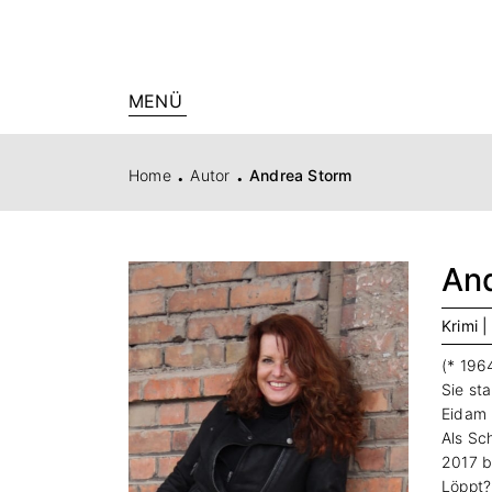
MENÜ
.
.
Home
Autor
Andrea Storm
An
Krimi 
(* 196
Sie st
Eidam i
Als Sch
2017 b
Löppt?