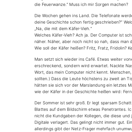
die Feuerwanze.“ Muss ich mir Sorgen machen?
Die Wochen gehen ins Land. Die Telefonate werde
deine Geschichte schon fertig geschrieben?“ We
„Na, die mit dem Käfer-Vieh.“
Welches Käfer-Vieh? Ach ja. Der Computer ist sch
näher. Näher, aber noch nicht so nah, dass man d
Wie soll der Käfer heißen? Fritz, Fratz, Fridolin?
Man setzt sich wieder ins Café. Etwas weiter von
erschreckend, sondern wird erwartet. Nackte Nas
Wort, das mein Computer nicht kennt. Menschen, 
sollten.) Dass die Leute höchstens zu zweit an T
hätten sie sich vor der Marslandung ein letztes Ma
wie der Käfer in der Geschichte heißen wird: Fer
Der Sommer ist sehr groß. Er legt sparsam Scha
Blattes auf dem Bildschirm etwas Penetrantes. Ich
nicht die Kundgaben der Kollegen, die diese und
Digitale verlagert. Das gelingt nicht immer gut. 
allerdings gibt der Netz-Frager mehrfach unumwun