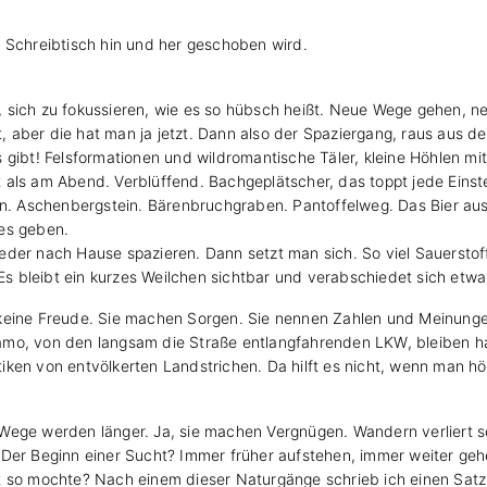
m Schreibtisch hin und her geschoben wird.
, sich zu fokussieren, wie es so hübsch heißt. Neue Wege gehen,
it, aber die hat man ja jetzt. Dann also der Spaziergang, raus aus 
lles gibt! Felsformationen und wildromantische Täler, kleine Höhlen
 als am Abend. Verblüffend. Bachgeplätscher, das toppt jede Eins
ein. Aschenbergstein. Bärenbruchgraben. Pantoffelweg. Das Bier au
es geben.
eder nach Hause spazieren. Dann setzt man sich. So viel Sauerstof
 Es bleibt ein kurzes Weilchen sichtbar und verabschiedet sich etwa
keine Freude. Sie machen Sorgen. Sie nennen Zahlen und Meinunge
mo, von den langsam die Straße entlangfahrenden LKW, bleiben ha
ken von entvölkerten Landstrichen. Da hilft es nicht, wenn man hör
Wege werden länger. Ja, sie machen Vergnügen. Wandern verliert s
 Der Beginn einer Sucht? Immer früher aufstehen, immer weiter geh
t so mochte? Nach einem dieser Naturgänge schrieb ich einen Satz 