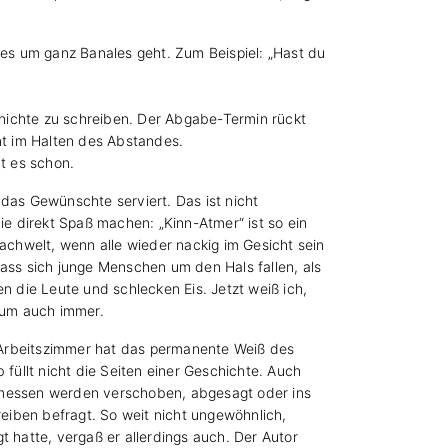
es um ganz Banales geht. Zum Beispiel: „Hast du
schichte zu schreiben. Der Abgabe-Termin rückt
nt im Halten des Abstandes.
bt es schon.
das Gewünschte serviert. Das ist nicht
e direkt Spaß machen: „Kinn-Atmer“ ist so ein
chwelt, wenn alle wieder nackig im Gesicht sein
Dass sich junge Menschen um den Hals fallen, als
en die Leute und schlecken Eis. Jetzt weiß ich,
arum auch immer.
 Arbeitszimmer hat das permanente Weiß des
füllt nicht die Seiten einer Geschichte. Auch
chmessen werden verschoben, abgesagt oder ins
reiben befragt. So weit nicht ungewöhnlich,
 hatte, vergaß er allerdings auch. Der Autor