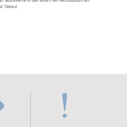
 Er absolvierte in den 80ern ein Fernstudium am
ad Tabarz.