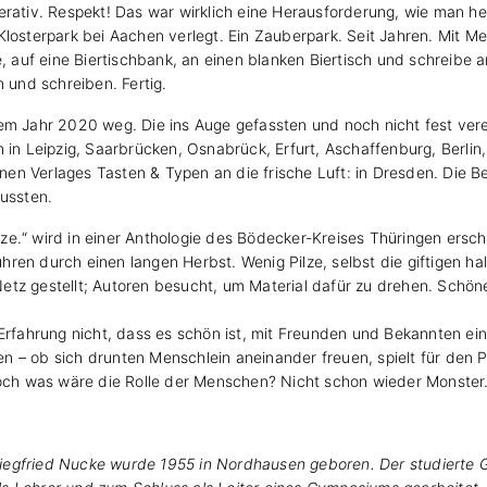
erativ. Respekt! Das war wirklich eine Herausforderung, wie man he
Klosterpark bei Aachen verlegt. Ein Zauberpark. Seit Jahren. Mit 
se, auf eine Biertischbank, an einen blanken Biertisch und schreibe
n und schreiben. Fertig.
em Jahr 2020 weg. Die ins Auge gefassten und noch nicht fest verei
 Leipzig, Saarbrücken, Osnabrück, Erfurt, Aschaffenburg, Berlin,
en Verlages Tasten & Typen an die frische Luft: in Dresden. Die 
mussten.
e.“ wird in einer Anthologie des Bödecker-Kreises Thüringen ersche
en durch einen langen Herbst. Wenig Pilze, selbst die giftigen hal
tz gestellt; Autoren besucht, um Material dafür zu drehen. Schöne 
e Erfahrung nicht, dass es schön ist, mit Freunden und Bekannten
– ob sich drunten Menschlein aneinander freuen, spielt für den Pla
 Doch was wäre die Rolle der Menschen? Nicht schon wieder Monster
iegfried Nucke wurde 1955 in Nordhausen geboren. Der studierte G