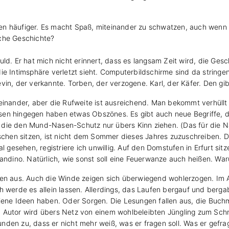
n häufiger. Es macht Spaß, miteinander zu schwatzen, auch wenn 
lche Geschichte?
uld. Er hat mich nicht erinnert, dass es langsam Zeit wird, die Ge
ie Intimsphäre verletzt sieht. Computerbildschirme sind da stringe
 Kevin, der verkannte. Torben, der verzogene. Karl, der Käfer. Den gi
einander, aber die Rufweite ist ausreichend. Man bekommt verhüllt 
en hingegen haben etwas Obszönes. Es gibt auch neue Begriffe, di
die den Mund-Nasen-Schutz nur übers Kinn ziehen. (Das für die Na
ischen sitzen, ist nicht dem Sommer dieses Jahres zuzuschreiben. 
l gesehen, registriere ich unwillig. Auf den Domstufen in Erfurt sitz
nandino. Natürlich, wie sonst soll eine Feuerwanze auch heißen. W
tten aus. Auch die Winde zeigen sich überwiegend wohlerzogen. Im
 werde es allein lassen. Allerdings, das Laufen bergauf und bergab 
 jene Ideen haben. Oder Sorgen. Die Lesungen fallen aus, die Bu
Ein Autor wird übers Netz von einem wohlbeleibten Jüngling zum Sch
den zu, dass er nicht mehr weiß, was er fragen soll. Was er gefragt