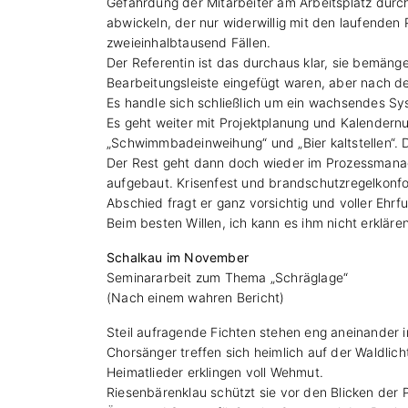
Gefährdung der Mitarbeiter am Arbeitsplatz durc
abwickeln, der nur widerwillig mit den laufende
zweieinhalbtausend Fällen.
Der Referentin ist das durchaus klar, sie bemänge
Bearbeitungsleiste eingefügt waren, aber nach d
Es handle sich schließlich um ein wachsendes Sys
Es geht weiter mit Projektplanung und Kalendern
„Schwimmbadeinweihung“ und „Bier kaltstellen“. Di
Der Rest geht dann doch wieder im Prozessmanage
aufgebaut. Krisenfest und brandschutzregelkonfo
Abschied fragt er ganz vorsichtig und voller Ehrf
Beim besten Willen, ich kann es ihm nicht erkläre
Schalkau im November
Seminararbeit zum Thema „Schräglage“
(Nach einem wahren Bericht)
Steil aufragende Fichten stehen eng aneinander
Chorsänger treffen sich heimlich auf der Waldlic
Heimatlieder erklingen voll Wehmut.
Riesenbärenklau schützt sie vor den Blicken der P