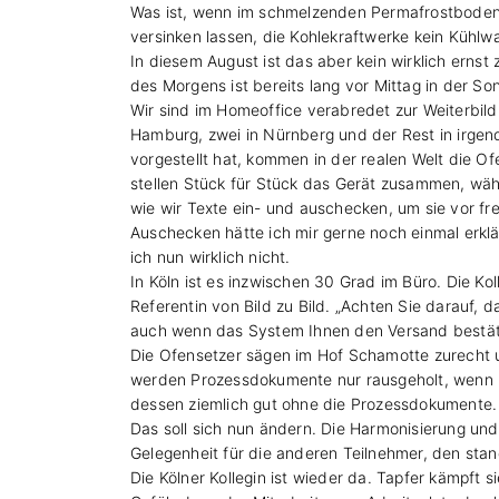
Was ist, wenn im schmelzenden Permafrostboden 
versinken lassen, die Kohlekraftwerke kein Kühl
In diesem August ist das aber kein wirklich ern
des Morgens ist bereits lang vor Mittag in der S
Wir sind im Homeoffice verabredet zur Weiterbildu
Hamburg, zwei in Nürnberg und der Rest in irgendw
vorgestellt hat, kommen in der realen Welt die O
stellen Stück für Stück das Gerät zusammen, währ
wie wir Texte ein- und auschecken, um sie vor f
Auschecken hätte ich mir gerne noch einmal erk
ich nun wirklich nicht.
In Köln ist es inzwischen 30 Grad im Büro. Die K
Referentin von Bild zu Bild. „Achten Sie darauf, d
auch wenn das System Ihnen den Versand bestäti
Die Ofensetzer sägen im Hof Schamotte zurecht un
werden Prozessdokumente nur rausgeholt, wenn i
dessen ziemlich gut ohne die Prozessdokumente.
Das soll sich nun ändern. Die Harmonisierung und 
Gelegenheit für die anderen Teilnehmer, den stan
Die Kölner Kollegin ist wieder da. Tapfer kämpft 