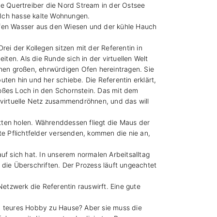
e Quertreiber die Nord Stream in der Ostsee
 Ich hasse kalte Wohnungen.
opfen Wasser aus den Wiesen und der kühle Hauch
ei der Kollegen sitzen mit der Referentin in
ten. Als die Runde sich in der virtuellen Welt
inen großen, ehrwürdigen Ofen hereintragen. Sie
ten hin und her schiebe. Die Referentin erklärt,
roßes Loch in den Schornstein. Das mit dem
virtuelle Netz zusammendröhnen, und das will
etten holen. Währenddessen fliegt die Maus der
lte Pflichtfelder versenden, kommen die nie an,
uf sich hat. In unserem normalen Arbeitsalltag
ie Überschriften. Der Prozess läuft ungeachtet
Netzwerk die Referentin rauswirft. Eine gute
 zu teures Hobby zu Hause? Aber sie muss die