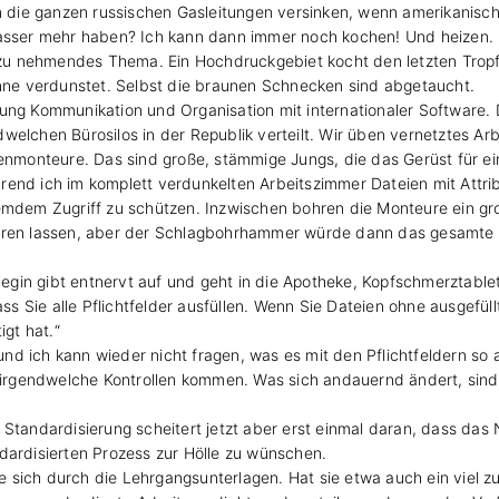
die ganzen russischen Gasleitungen versinken, wenn amerikanisch
wasser mehr haben? Ich kann dann immer noch kochen! Und heizen.
st zu nehmendes Thema. Ein Hochdruckgebiet kocht den letzten Tr
onne verdunstet. Selbst die braunen Schnecken sind abgetaucht.
ng Kommunikation und Organisation mit internationaler Software. Dr
elchen Bürosilos in der Republik verteilt. Wir üben vernetztes Arbei
fenmonteure. Das sind große, stämmige Jungs, die das Gerüst für e
end ich im komplett verdunkelten Arbeitszimmer Dateien mit Attribu
remdem Zugriff zu schützen. Inzwischen bohren die Monteure ein g
lären lassen, aber der Schlagbohrhammer würde dann das gesamte 
ollegin gibt entnervt auf und geht in die Apotheke, Kopfschmerztabl
ass Sie alle Pflichtfelder ausfüllen. Wenn Sie Dateien ohne ausgefül
gt hat.“
d ich kann wieder nicht fragen, was es mit den Pflichtfeldern so a
rgendwelche Kontrollen kommen. Was sich andauernd ändert, sind d
Standardisierung scheitert jetzt aber erst einmal daran, dass das 
dardisierten Prozess zur Hölle zu wünschen.
sie sich durch die Lehrgangsunterlagen. Hat sie etwa auch ein viel