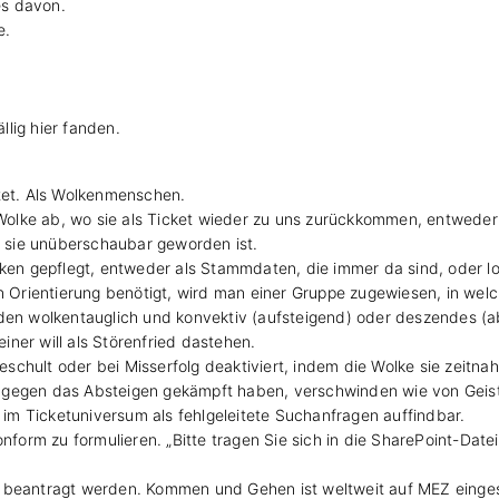
es davon.
e.
llig hier fanden.
htet. Als Wolkenmenschen.
olke ab, wo sie als Ticket wieder zu uns zurückkommen, entweder
il sie unüberschaubar geworden ist.
n gepflegt, entweder als Stammdaten, die immer da sind, oder lok
rientierung benötigt, wird man einer Gruppe zugewiesen, in welch
 wolkentauglich und konvektiv (aufsteigend) oder deszendes (abst
einer will als Störenfried dastehen.
chult oder bei Misserfolg deaktiviert, indem die Wolke sie zeitna
 gegen das Absteigen gekämpft haben, verschwinden wie von Geist
m Ticketuniversum als fehlgeleitete Suchanfragen auffindbar.
orm zu formulieren. „Bitte tragen Sie sich in die SharePoint-Date
 beantragt werden. Kommen und Gehen ist weltweit auf MEZ eingest