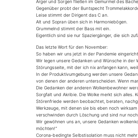
Ärger und Sorgen fließen im Gemurmel des Bach
Gegenüber probt der Buntspecht Trommelakkord
Leise stimmt der Dirigent das C an.
Alt und Sopran üben sich in Harmoniebögen.
Grummelnd stimmt der Bass mit ein.
Eigentlich sind sie nur Spaziergänger, die sich zufä
Das letzte Wort für den November:
So haben wir uns jetzt in der Pandemie eingeric
Wir legen unsere Gedanken und Wünsche in der W
Störungsseite, mit der ich nix anfangen kann, we
In der Produktivumgebung werden unsere Gedanke
von denen der anderen unterscheiden. Wenn man O
Die Gedanken der anderen Wolkenbewohner werden
Sorgfalt und Akribie. Die Wolke merkt sich alles. K
Störenfriede werden beobachtet, beraten, nachges
Werkzeuge, mit denen sie bis eben noch wirksam
verschwinden durch Löschung und sind nur noch i
Wir gewöhnen uns an, unsere Gedanken wolkenkonf
möchten!“
Corona-bedingte Selbstisolation muss nicht mehr