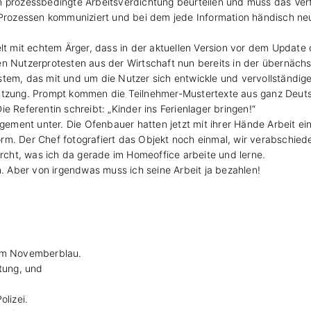
h prozessbedingte Arbeitsverdichtung beurteilen und muss das Ver
n Prozessen kommuniziert und bei dem jede Information händisch ne
lt mit echtem Ärger, dass in der aktuellen Version vor dem Update d
en Nutzerprotesten aus der Wirtschaft nun bereits in der übernäch
tem, das mit und um die Nutzer sich entwickle und vervollständige
utzung. Prompt kommen die Teilnehmer-Mustertexte aus ganz Deutsch
e Referentin schreibt: „Kinder ins Ferienlager bringen!“
ment unter. Die Ofenbauer hatten jetzt mit ihrer Hände Arbeit ei
rm. Der Chef fotografiert das Objekt noch einmal, wir verabschie
urcht, was ich da gerade im Homeoffice arbeite und lerne.
n. Aber von irgendwas muss ich seine Arbeit ja bezahlen!
 im Novemberblau.
htung, und
olizei.