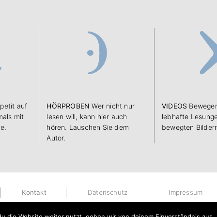
petit auf
HÖRPROBEN
Wer nicht nur
VIDEOS
Bewegen
als mit
lesen will, kann hier auch
lebhafte Lesunge
e.
hören. Lauschen Sie dem
bewegten Bilder
Autor.
Kontakt
Datenschutz
Impressum
u die Website weiter nutzt, gehen wir von deinem Einverständnis aus.