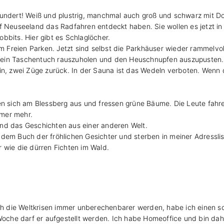
hundert! Weiß und plustrig, manchmal auch groß und schwarz mit Do
f Neuseeland das Radfahren entdeckt haben. Sie wollen es jetzt in 
Hobbits. Hier gibt es Schlaglöcher.
im Freien Parken. Jetzt sind selbst die Parkhäuser wieder rammelvol
ut, ein Taschentuch rauszuholen und den Heuschnupfen auszupusten.
hin, zwei Züge zurück. In der Sauna ist das Wedeln verboten. Wenn
en sich am Blessberg aus und fressen grüne Bäume. Die Leute fahre
mmer mehr.
nd das Geschichten aus einer anderen Welt.
dem Buch der fröhlichen Gesichter und sterben in meiner Adresslis
 wie die dürren Fichten im Wald.
doch die Weltkrisen immer unberechenbarer werden, habe ich einen 
 Woche darf er aufgestellt werden. Ich habe Homeoffice und bin da