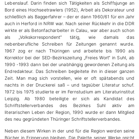
Lebenslauf. Darin finden sich Tätigkeiten als Schiffsjunge an
Bord eines Hochseetrawlers (1952), Arbeit als Dekorateur und
schließlich als Baggerfahrer – der er dann 1960/61 für ein Jahr
auch in Herford in NRW war. Nach seiner Rückkehr in die DDR
wirkte er als Betonfacharbeiter in Calau, war aber auch schon
als „Volkskorrespondent“ tätig, wie damals das
nebenberufliche Schreiben für Zeitungen genannt wurde.
1967 zog er nach Thüringen und arbeitete bis 1990 als
Korrektor bei der SED-Bezirkszeitung „Freies Wort“ in Suhl, ab
1990 -1993 dann bei der unabhängig gewordenen Zeitung als
Endredakteur. Das Schreiben begleitete ihn in dieser ganzen
Zeit. Man mag sich vorstellen, wie er oft spätabends und
nachts in der Druckerei saß – und tagsüber Literatur schuf.
1972 bis 1975 studierte er im Fernstudium am Literaturinstitut
Leipzig. Ab 1980 beteiligte er sich als Kandidat des
Schriftstellerverbandes des Bezirkes Suhl aktiv am
literarischen Leben der Region, 1990 wurde er dann Mitglied
des neu gegründeten Thüringer Schriftstellerverbandes.
Neben diesem Wirken in der und für die Region werden seine
Bücher in Erinnerung bleiben. Die Palette seiner Werke reicht