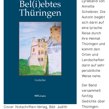
Lyrikband von
Annette
Scheibner. Die
Autorin begibt
sich darin auf
eine lyrische
Reise durch
ihre Heimat
Thüringen und
kommt den
Orten und
Landschaften
darin auf sehr
persönliche
Weise nahe.
Der Band
versammelt
fünfzig
Gedichte über
Thüringen.
Cover: Notschriften-Verlag, Bild: Judith